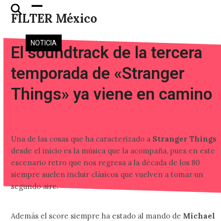
Skip
Open
Close
FILTER México
to
mobile
mobile
content
menu
menu
NOTICIA
El soundtrack de la tercera
temporada de «Stranger
Things» ya viene en camino
Una de las cosas que ha caracterizado a
Stranger Things
desde el inicio es la música que la acompaña, pues en este
escenario retro que nos regresa a la década de los 80
siempre suelen incluir clásicos que vuelven a tomar un
segundo aire.
Además el score siempre ha estado al mando de
Michael