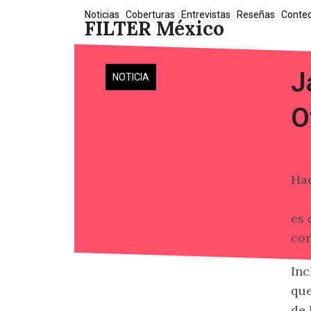
Skip
Noticias
Coberturas
Entrevistas
Reseñas
Conte
FILTER México
to
content
J
NOTICIA
O
Ha
de 
es 
con
Inc
que
de 