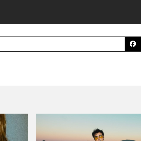
ck Mirror’ cantando canciones de Nine Inch Nails