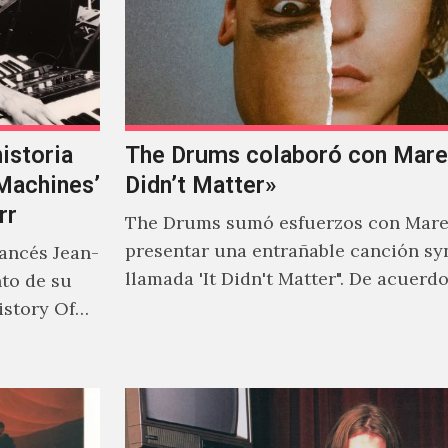
istoria
The Drums colaboró con Mareu
‘Machines’
Didn’t Matter»
rr
The Drums sumó esfuerzos con Mare
presentar una entrañable canción sy
rancés Jean-
llamada 'It Didn't Matter". De acuerd
nto de su
Jonny Pierce, esta es el primer…
istory Of