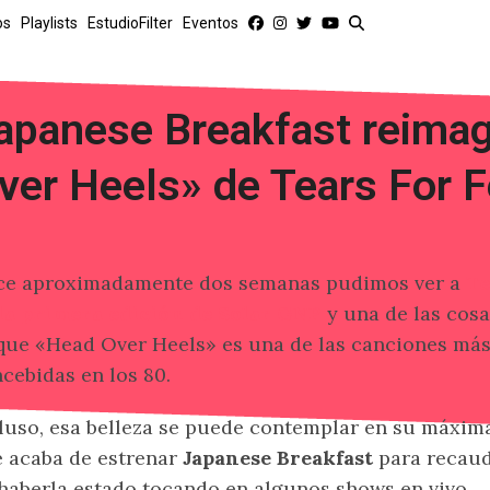
os
Playlists
EstudioFilter
Eventos
apanese Breakfast reima
ver Heels» de Tears For F
ce aproximadamente dos semanas pudimos ver a
Te
la primera edición de Solar GNP
y una de las cosa
que «Head Over Heels» es una de las canciones má
cebidas en los 80.
luso, esa belleza se puede contemplar en su máxim
 acaba de estrenar
Japanese Breakfast
para recaud
haberla estado tocando en algunos shows en vivo.