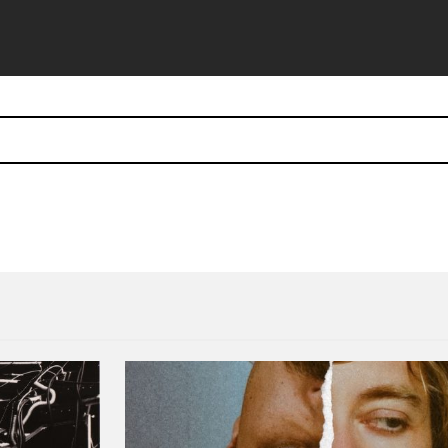
itaron sus visas en Estados Unidos
Miley Cyrus aparece en ‘Bla