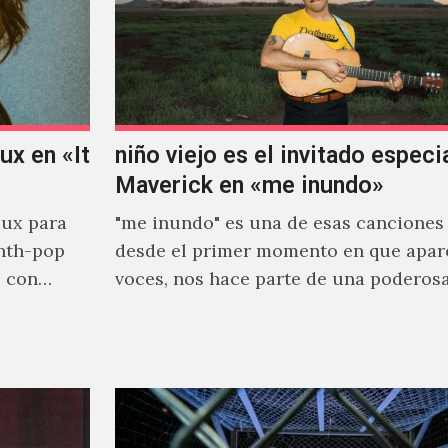
x en «It
niño viejo es el invitado especi
Maverick en «me inundo»
ux para
"me inundo" es una de esas canciones
nth-pop
desde el primer momento en que apar
o con
voces, nos hace parte de una poderos
narrativa emocional…