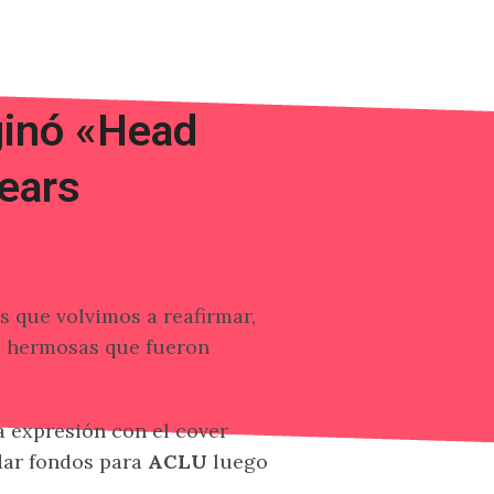
ginó «Head
ears
ars For Fears como parte
s que volvimos a reafirmar,
s hermosas que fueron
a expresión con el cover
ar fondos para
ACLU
luego