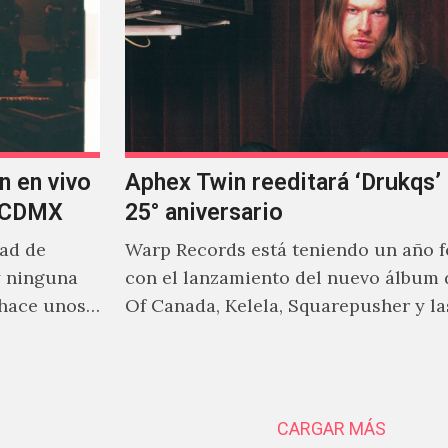
n en vivo
Aphex Twin reeditará ‘Drukqs’
n CDMX
25° aniversario
dad de
Warp Records está teniendo un año 
y ninguna
con el lanzamiento del nuevo álbum 
 hace unos
Of Canada, Kelela, Squarepusher y la
reediciones que poco a…
CARGAR MÁS