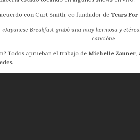
acuerdo con Curt Smith, co fundador de
Tears For
«Japanese Breakfast grabó una muy hermosa y etérea 
canción»
n? Todos aprueban el trabajo de
Michelle Zauner
,
edes.