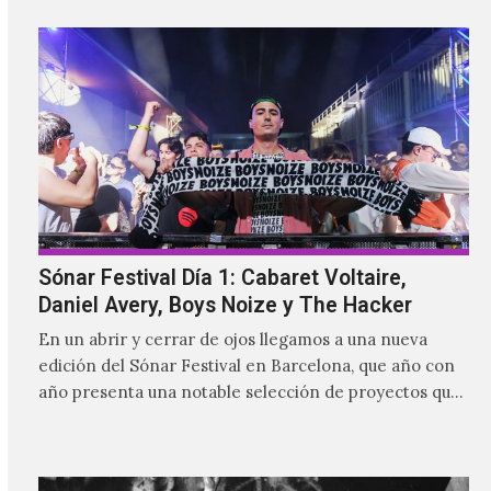
Ibuhoro, seguidos del gran maâlem Mohammed
Kouyou.
Sónar Festival Día 1: Cabaret Voltaire,
Daniel Avery, Boys Noize y The Hacker
En un abrir y cerrar de ojos llegamos a una nueva
edición del Sónar Festival en Barcelona, que año con
año presenta una notable selección de proyectos que
nutren la vanguardia electrónica de la actualidad y
aquellos pioneros que fueron más allá de los límites
para dejar una huella imborrable en la historia.