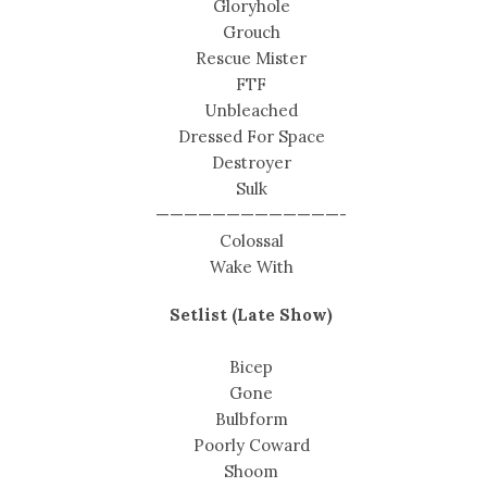
Gloryhole
Grouch
Rescue Mister
FTF
Unbleached
Dressed For Space
Destroyer
Sulk
—————————————-
Colossal
Wake With
Setlist (Late Show)
Bicep
Gone
Bulbform
Poorly Coward
Shoom