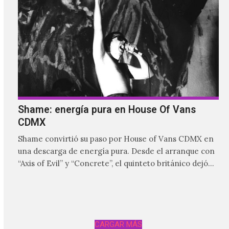
Shame: energía pura en House Of Vans
CDMX
Shame convirtió su paso por House of Vans CDMX en
una descarga de energía pura. Desde el arranque con
“Axis of Evil” y “Concrete”, el quinteto británico dejó
claro que la noche estaría marcada por la intensidad,
las guitarras abrasivas y una conexión inmediata con
el público.
CARGAR MÁS