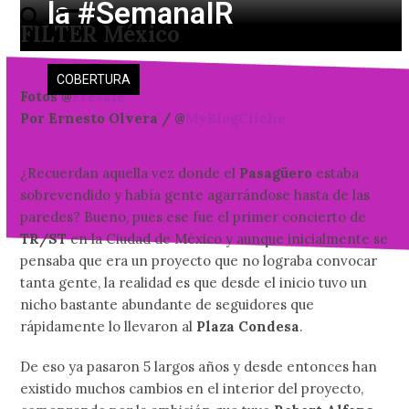
la #SemanaIR
Skip
Open
Close
FILTER México
to
mobile
mobile
content
menu
menu
COBERTURA
Fotos @
Fresale
Por Ernesto Olvera / @
MyBlogCliche
¿Recuerdan aquella vez donde el
Pasagüero
estaba
sobrevendido y había gente agarrándose hasta de las
paredes? Bueno, pues ese fue el primer concierto de
TR/ST
en la Ciudad de México y aunque inicialmente se
pensaba que era un proyecto que no lograba convocar
tanta gente, la realidad es que desde el inicio tuvo un
nicho bastante abundante de seguidores que
rápidamente lo llevaron al
Plaza Condesa
.
De eso ya pasaron 5 largos años y desde entonces han
existido muchos cambios en el interior del proyecto,