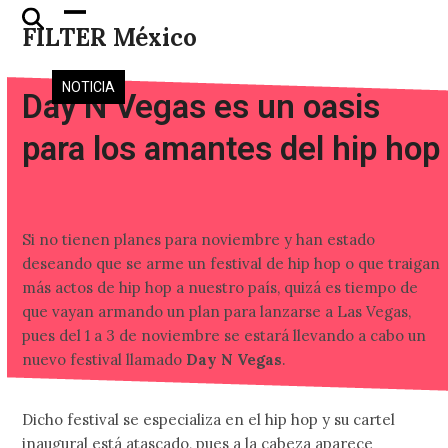
Skip
Open
Close
FILTER México
to
mobile
mobile
content
menu
menu
NOTICIA
Day N Vegas es un oasis
para los amantes del hip hop
Si no tienen planes para noviembre y han estado
deseando que se arme un festival de hip hop o que traigan
más actos de hip hop a nuestro país, quizá es tiempo de
que vayan armando un plan para lanzarse a Las Vegas,
pues del 1 a 3 de noviembre se estará llevando a cabo un
nuevo festival llamado
Day N Vegas
.
Dicho festival se especializa en el hip hop y su cartel
inaugural está atascado, pues a la cabeza aparece