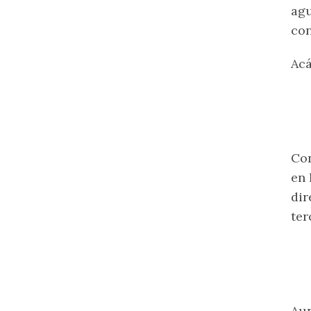
agu
con
Acá
Con
en 
dir
ter
Aun