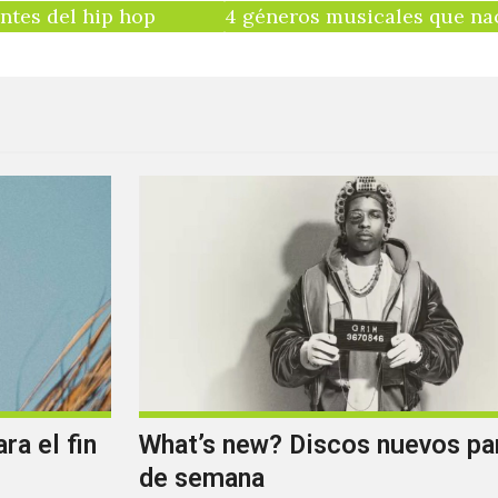
ntes del hip hop
4 géneros musicales que na
ra el fin
What’s new? Discos nuevos par
de semana