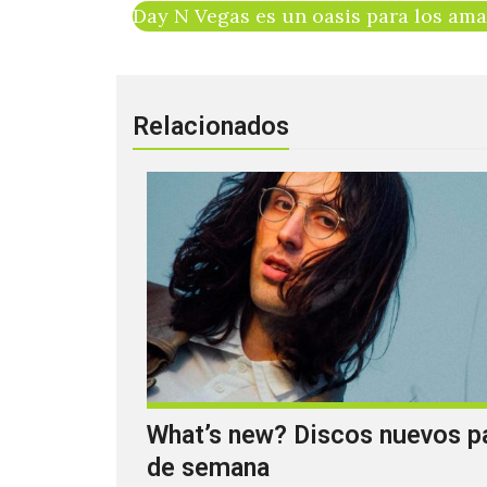
Day N Vegas es un oasis para los ama
Relacionados
What’s new? Discos nuevos pa
de semana