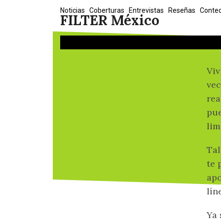
Skip
Noticias
Coberturas
Entrevistas
Reseñas
Conte
FILTER México
to
content
Viv
vec
rea
pue
lim
Tal
te 
apo
lín
Ya 