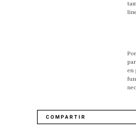
tam
lín
Por
par
en 
fu
nec