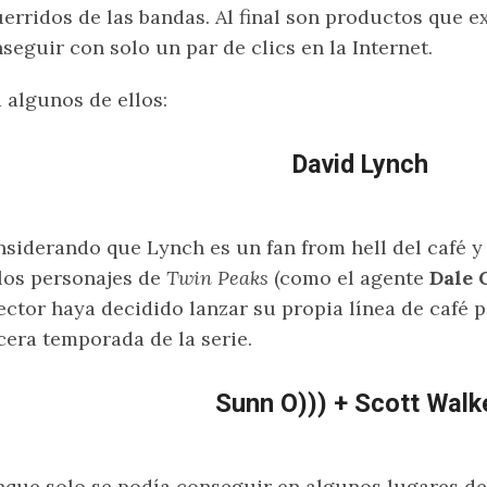
erridos de las bandas. Al final son productos que e
seguir con solo un par de clics en la Internet.
 algunos de ellos:
David Lynch
siderando que Lynch es un fan from hell del café y 
los personajes de
Twin Peaks
(como el agente
Dale 
ector haya decidido lanzar su propia línea de café p
cera temporada de la serie.
Sunn O))) + Scott Walk
que solo se podía conseguir en algunos lugares de