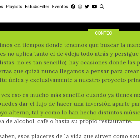
Entre alcohol y café: M
os
Playlists
EstudioFilter
Eventos
hicieron su propia
CONTEO
imos en tiempos donde tenemos que buscar la mane
es no aplica tanto el de «deja todo atrás y persigu
listas, no es tan sencillo), hay ocasiones donde las 
rtas que quizá nunca llegamos a pensar para crear
ite única y exclusivamente a nuestro proyecto princ
 vez eso es mucho más sencillo cuando ya tienes ma
puedes dar el lujo de hacer una inversión aparte pa
yo alterno, tal y como lo han hecho distintos músic
ea de alcohol, café o hasta su propio restaurante.
saben, esos placeres de la vida que sirven como sou