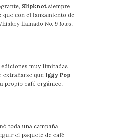
egrante,
Slipknot
siempre
lo que con el lanzamiento de
 Whiskey llamado
No. 9 Iowa
.
 ediciones muy limitadas
de extrañarse que
Iggy Pop
 propio café orgánico.
rmó toda una campaña
eguir el paquete de café,