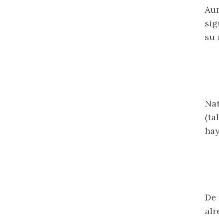
Aun
sig
su 
Nat
(ta
hay
De 
alr