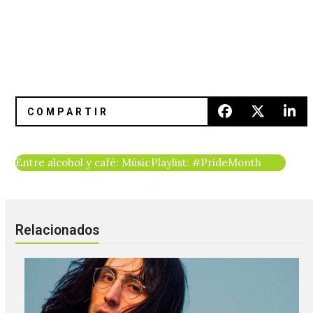
Entre alcohol y café: Músicos que hicieron su propia línea
Playlist: #PrideMonth
Relacionados