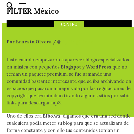
4 géneros musicales que
Skip
Open
Close
FILTER México
nacieron en Tumblr
to
mobile
mobile
content
menu
menu
CONTEO
Por Ernesto Olvera / @
MyBlogCliche
Justo cuando empezaron a aparecer blogs especializados
en música con pequeños
Blogspot
y
WordPress
que no
tenían un paquete premium, se fue armando una
comunidad bastante interesante que se iba archivando en
espacios que pasaron a mejor vida por las regulaciones de
copyright que terminaban tirando algunos sitios por subir
links para descargar mp3.
Uno de ellos era
Elbo.ws
; digamos que era una red donde
cualquiera podía meter su blog para que se actualizara de
forma constante y con ello tus contenidos tenían un