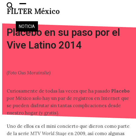
Skip
Open
Close
FILTER México
to
mobile
mobile
content
menu
menu
NOTICIA
Placebo en su paso por el
Vive Latino 2014
(Foto Gus Morainslie)
Curiosamente de todas las veces que ha pasado
Placebo
por México solo hay un par de registros en Internet que
se pueden disfrutar sin tantas complicaciones desde
nuestro hogar (y gratis).
Uno de ellos es el mini concierto que dieron como parte
de la serie
MTV World Stage
en 2009, así como algunas