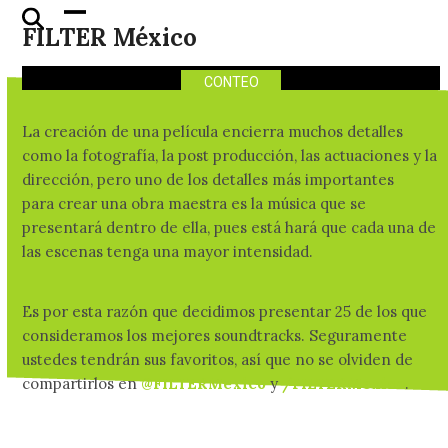
25 Soundtracks que tienes
Skip
Open
Close
FILTER México
que escuchar
to
mobile
mobile
content
menu
menu
CONTEO
La creación de una película encierra muchos detalles
como la fotografía, la post producción, las actuaciones y la
dirección, pero uno de los detalles más importantes
para crear una obra maestra es la música que se
presentará dentro de ella, pues está hará que cada una de
las escenas tenga una mayor intensidad.
Es por esta razón que decidimos presentar 25 de los que
consideramos los mejores soundtracks. Seguramente
ustedes tendrán sus favoritos, así que no se olviden de
compartirlos en
@FILTERMexico
y
/FILTERMexico
.