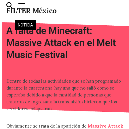
Skip
Open
Close
FILTER México
to
mobile
mobile
content
menu
menu
NOTICIA
A falta de Minecraft:
Massive Attack en el Melt
Music Festival
Dentro de todas las actividades que se han programado
durante la cuarentena, hay una que no salió como se
esperaba debido a que la cantidad de personas que
trataron de ingresar a la transmisión hicieron que los
servidores colapsaran.
Obviamente se trata de la aparición de
Massive Attack