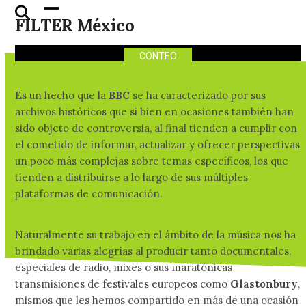
The Pops: 5 documentales
Skip
Open
Close
FILTER México
esenciales de la BBC
to
mobile
mobile
content
menu
menu
CONTEO
Es un hecho que la
BBC
se ha caracterizado por sus
archivos históricos que si bien en ocasiones también han
sido objeto de controversia, al final tienden a cumplir con
el cometido de informar, actualizar y ofrecer perspectivas
un poco más complejas sobre temas específicos, los que
tienden a distribuirse a lo largo de sus múltiples
plataformas de comunicación.
Naturalmente su trabajo en el ámbito de la música nos ha
brindado varias alegrías al producir tanto documentales,
especiales de radio, mixes o sus maratónicas
transmisiones de festivales europeos como
Glastonbury
,
mismos que les hemos compartido en más de una ocasión