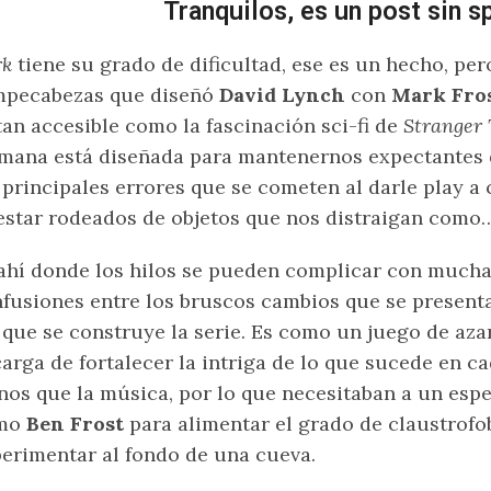
Tranquilos, es un post sin s
rk
tiene su grado de dificultad, ese es un hecho, per
mpecabezas que diseñó
David Lynch
con
Mark Fro
tan accesible como la fascinación sci-fi de
Stranger 
mana está diseñada para mantenernos expectantes d
 principales errores que se cometen al darle play a
estar rodeados de objetos que nos distraigan como…
ahí donde los hilos se pueden complicar con mucha 
fusiones entre los bruscos cambios que se presenta
 que se construye la serie. Es como un juego de aza
arga de fortalecer la intriga de lo que sucede en 
os que la música, por lo que necesitaban a un espe
mo
Ben Frost
para alimentar el grado de claustrofo
erimentar al fondo de una cueva.