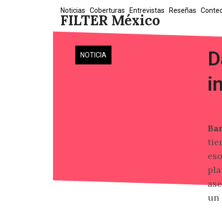
Skip
Noticias
Coberturas
Entrevistas
Reseñas
Conte
FILTER México
to
content
D
NOTICIA
i
Ba
tie
eso
pla
ase
un 