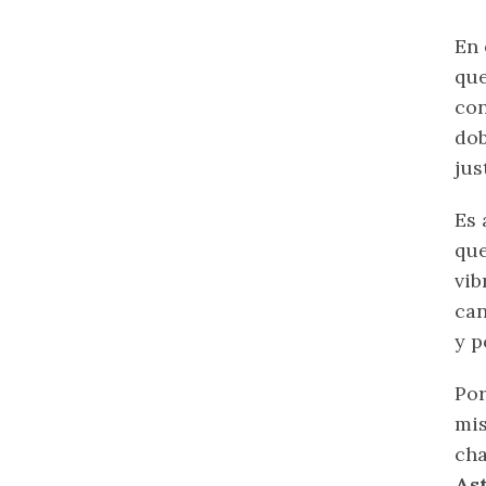
En 
que
con
dob
jus
Es 
que
vib
ca
y p
Por
mis
cha
As