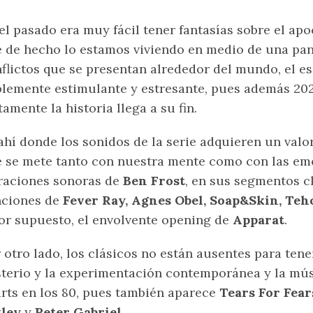
el pasado era muy fácil tener fantasías sobre el ap
 de hecho lo estamos viviendo en medio de una pan
flictos que se presentan alrededor del mundo, el e
lemente estimulante y estresante, pues además 202
tamente la historia llega a su fin.
ahí donde los sonidos de la serie adquieren un valo
 se mete tanto con nuestra mente como con las em
raciones sonoras de
Ben Frost
, en sus segmentos 
nciones de
Fever Ray, Agnes Obel, Soap&Skin, Te
or supuesto, el envolvente opening de
Apparat
.
 otro lado, los clásicos no están ausentes para tene
terio y la experimentación contemporánea y la mús
rts en los 80, pues también aparece
Tears For Fear
tley
y
Peter Gabriel
.