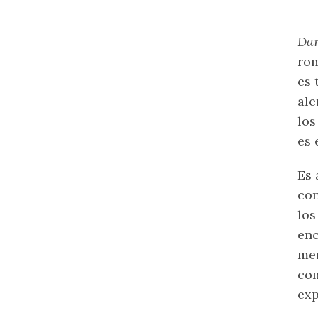
Da
ro
es 
ale
los
es 
Es 
con
los
enc
men
co
exp