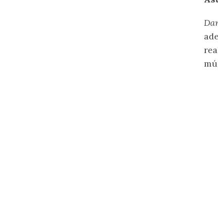
Da
ade
rea
mús