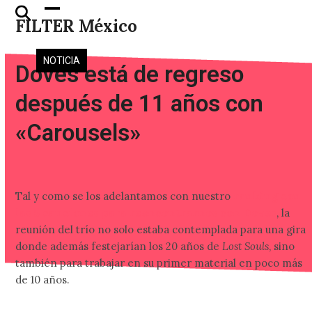
Skip
Open
Close
FILTER México
to
mobile
mobile
content
menu
menu
NOTICIA
Doves está de regreso
después de 11 años con
«Carousels»
Tal y como se los adelantamos con nuestro
ranking con
las 5 canciones para reencontrarnos con Doves
, la
reunión del trío no solo estaba contemplada para una gira
donde además festejarían los 20 años de
Lost Souls
, sino
también para trabajar en su primer material en poco más
de 10 años.