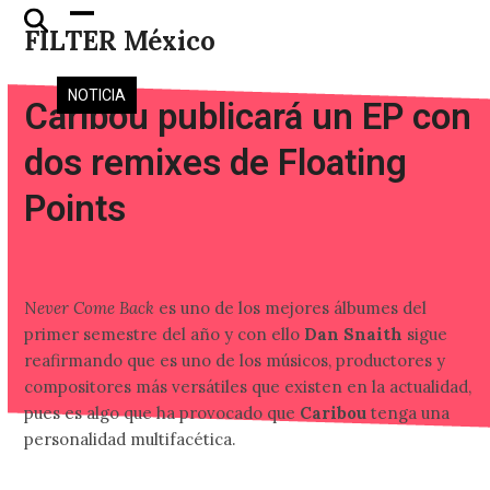
Skip
Open
Close
FILTER México
to
mobile
mobile
content
menu
menu
NOTICIA
Caribou publicará un EP con
dos remixes de Floating
Points
N
ever Come Back
es uno de los mejores álbumes del
primer semestre del año y con ello
Dan Snaith
sigue
reafirmando que es uno de los músicos, productores y
compositores más versátiles que existen en la actualidad,
pues es algo que ha provocado que
Caribou
tenga una
personalidad multifacética.