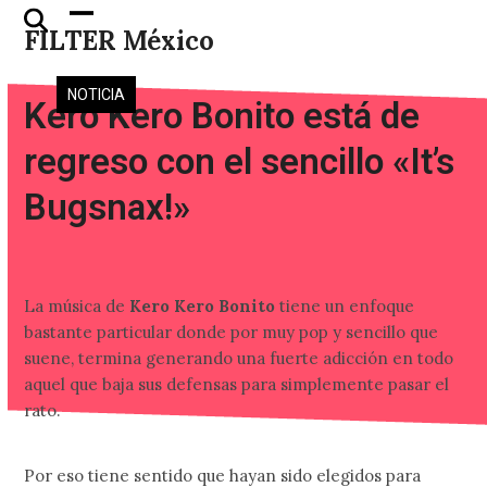
Skip
Open
Close
FILTER México
to
mobile
mobile
content
menu
menu
NOTICIA
Kero Kero Bonito está de
regreso con el sencillo «It’s
Bugsnax!»
La música de
Kero Kero Bonito
tiene un enfoque
bastante particular donde por muy pop y sencillo que
suene, termina generando una fuerte adicción en todo
aquel que baja sus defensas para simplemente pasar el
rato.
Por eso tiene sentido que hayan sido elegidos para