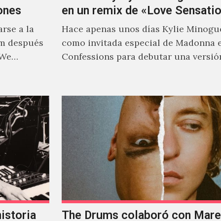
ones
en un remix de «Love Sensati
rse a la
Hace apenas unos días Kylie Minogu
um después
como invitada especial de Madonna 
 We…
Confessions para debutar una versió
de "Love Sensation", canción…
istoria
The Drums colaboró con Mareu