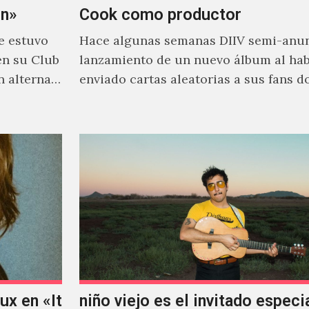
on»
Cook como productor
e estuvo
Hace algunas semanas DIIV semi-anun
en su Club
lanzamiento de un nuevo álbum al ha
n alterna
enviado cartas aleatorias a sus fans 
venía el nombre de 'ZIRP!'…
x en «It
niño viejo es el invitado especi