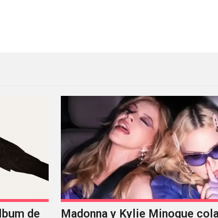
edición con London After Midnight, Ploho y Siglo XX
The Avalanches tiene un nu
álbum de
Madonna y Kylie Minogue col