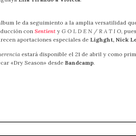
álbum le da seguimiento a la amplia versatilidad que
oducción con
Sentient
y
G O L D E N / R A T I O
, pue
recen aportaciones especiales de
Lighght, Nick 
merencia
estará disponible el 21 de abril y como pri
ecar «Dry Season» desde
Bandcamp
.