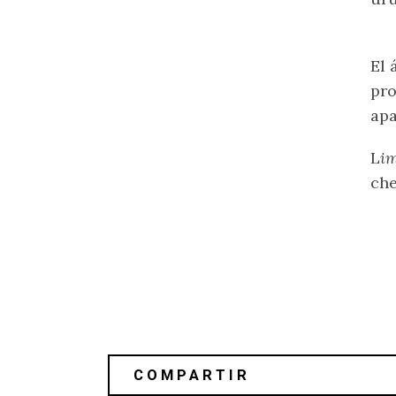
El 
pr
apa
L
i
ch