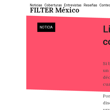
Skip
Noticias
Coberturas
Entrevistas
Reseñas
Conte
FILTER México
to
content
L
NOTICIA
c
Si 
un 
déc
cua
Por
dis
ur