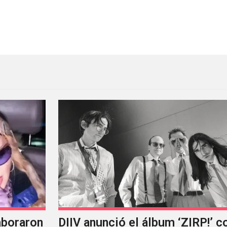
evo sencillo con Jamie xx, Neneh Cherry y CLYPSO
aboraron
DIIV anunció el álbum ‘ZIRP!’ c