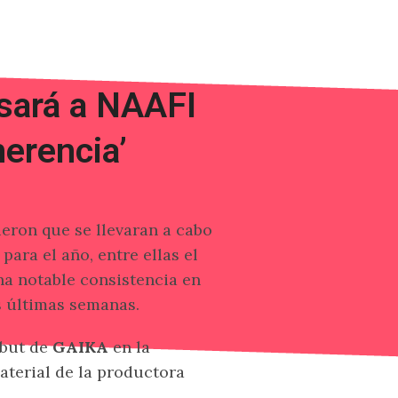
esará a NAAFI
merencia’
eron que se llevaran a cabo
ra el año, entre ellas el
na notable consistencia en
s últimas semanas.
ebut de
GAIKA
en la
aterial de la productora