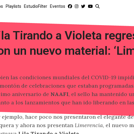
os
Playlists
EstudioFilter
Eventos
ila Tirando a Violeta regr
on un nuevo material: ‘Li
bien las condiciones mundiales del COVID-19 impidi
montón de celebraciones que estaban programadas pa
imo aniversario de
NAAFI
, el sello ha mantenido u
nto a los lanzamientos que han ido liberando en la
 ejemplo, hace poco nos presentaron el elegante d
quera y ahora nos presentan
Limerencia
, el nuevo m
uguaya
Lila Tirando a Violeta
.