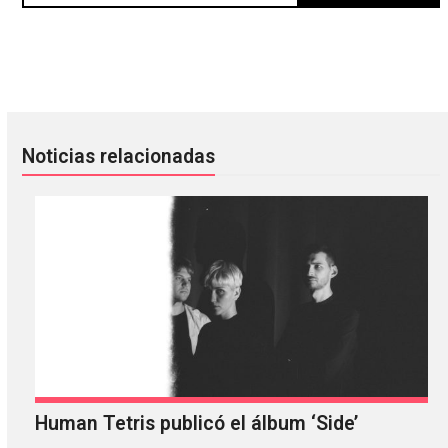
Lila Tirando a Violeta regresará a NAAFI con un nuevo mate
Young Guns Go For It: Una mini 
Noticias relacionadas
Human Tetris publicó el álbum ‘Side’