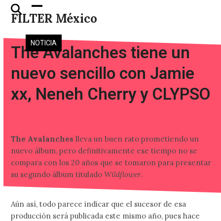
Skip
Open
Close
FILTER México
to
mobile
mobile
content
menu
menu
NOTICIA
The Avalanches tiene un
nuevo sencillo con Jamie
xx, Neneh Cherry y CLYPSO
The Avalanches
lleva un buen rato prometiendo un
nuevo álbum, pero definitivamente ese tiempo no se
compara con los 20 años que se tomaron para presentar
su segundo álbum titulado
Wildflower
.
Aún así, todo parece indicar que el sucesor de esa
producción será publicada este mismo año, pues hace