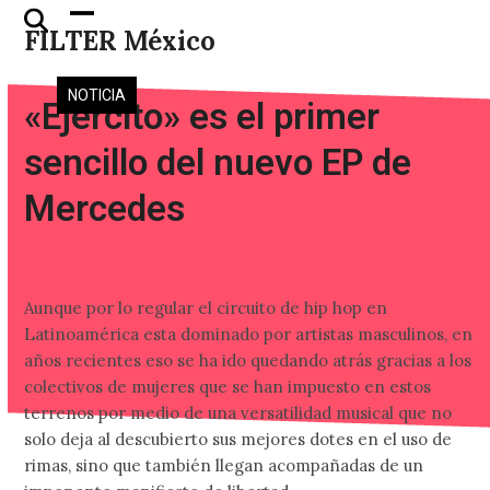
Skip
Open
Close
FILTER México
to
mobile
mobile
content
menu
menu
NOTICIA
«Ejército» es el primer
sencillo del nuevo EP de
Mercedes
Aunque por lo regular el circuito de hip hop en
Latinoamérica esta dominado por artistas masculinos, en
años recientes eso se ha ido quedando atrás gracias a los
colectivos de mujeres que se han impuesto en estos
terrenos por medio de una versatilidad musical que no
solo deja al descubierto sus mejores dotes en el uso de
rimas, sino que también llegan acompañadas de un