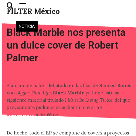
Skip
Open
Close
FILTER México
to
mobile
mobile
content
menu
menu
NOTICIA
Black Marble nos presenta
un dulce cover de Robert
Palmer
A un año de haber debutado en las filas de
Sacred Bones
con
Bigger Than Life
,
Black Marble
ya tiene listo su
siguiente material titulado
I Must Be Living Twice
, del que
previamente pudimos escuchar un cover a «
In
Manchester
» de
Wire
.
De hecho, todo el EP se compone de covers a proyectos