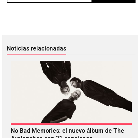
Erasure celebra el espíritu LGBTQIA+ desde el encierro c
Soviet Soviet y The KVB se uni
Noticias relacionadas
No Bad Memories: el nuevo álbum de The