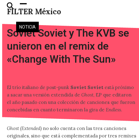
Skip
Open
Close
FILTER México
to
mobile
mobile
content
menu
menu
NOTICIA
Soviet Soviet y The KVB se
unieron en el remix de
«Change With The Sun»
El trío italiano de post-punk
Soviet Soviet
está próximo
a sacar una versión extendida de
Ghost
, EP que editaron
el año pasado con una colección de canciones que fueron
concebidas en cuanto terminaron la gira de
Endless
.
Ghost (Extended)
no solo cuenta con las tres canciones
originales, sino que está complementada por tres remixes