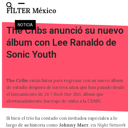
Skip
Open
Close
FILTER México
to
mobile
mobile
content
menu
menu
NOTICIA
The Cribs anunció su nuevo
álbum con Lee Ranaldo de
Sonic Youth
The Cribs
están listos para regresar con su nuevo álbum
de estudio después de los tres años que han pasado desde
el lanzamiento de
24-7 Rock Star Shit
, álbum que
afortunadamente los trajo de visita a la CDMX.
Si bien el trío ha contado con invitados especiales a lo
largo de su historia como
Johnny Marr
, en
Night Network