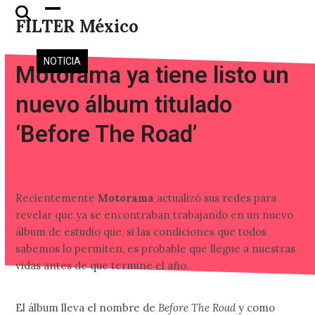
Skip
Open
Close
FILTER México
to
mobile
mobile
content
menu
menu
NOTICIA
Motorama ya tiene listo un
nuevo álbum titulado
‘Before The Road’
Recientemente
Motorama
actualizó sus redes para
revelar que ya se encontraban trabajando en un nuevo
álbum de estudio que, si las condiciones que todos
sabemos lo permiten, es probable que llegue a nuestras
vidas antes de que termine el año.
El álbum lleva el nombre de
Before The Road
y como