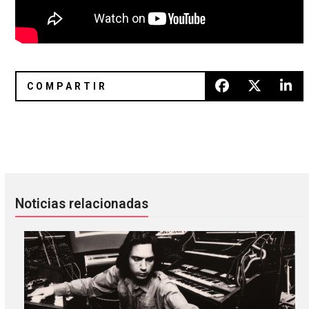
Loraine James lanzará un EP con colaboraciones de Jonnin
Reseña: ‘I Must Be Living Twice
Noticias relacionadas