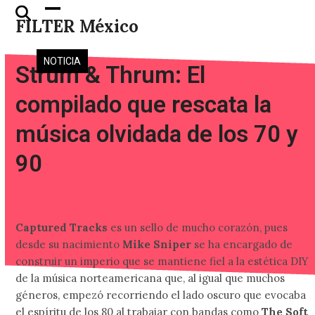
Skip
Open
Close
FILTER México
to
mobile
mobile
content
menu
menu
NOTICIA
Strum & Thrum: El
compilado que rescata la
música olvidada de los 70 y
90
Captured Tracks
es un sello de mucho corazón, pues
desde su nacimiento
Mike Sniper
se ha encargado de
construir un imperio que se mantiene fiel a la estética DIY
de la música norteamericana que, al igual que muchos
géneros, empezó recorriendo el lado oscuro que evocaba
el espíritu de los 80 al trabajar con bandas como
The Soft