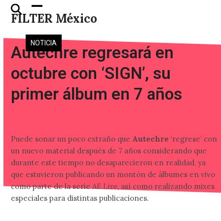
Skip
Open
Close
FILTER México
to
mobile
mobile
content
menu
menu
NOTICIA
Autechre regresará en
octubre con ‘SIGN’, su
primer álbum en 7 años
Puede sonar un poco extraño que
Autechre
‘regrese’ con
un nuevo material después de 7 años considerando que
durante este tiempo no desaparecieron en realidad, ya
que estuvieron publicando un montón de álbumes en vivo
como parte de la serie
AE Live
, así como realizando mixes
especiales para distintas publicaciones.