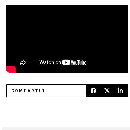
Hot Chip lanzará el próximo ‘Late Night Tales’ con Fever Ra
Such Hawks Such Hounds: El doc