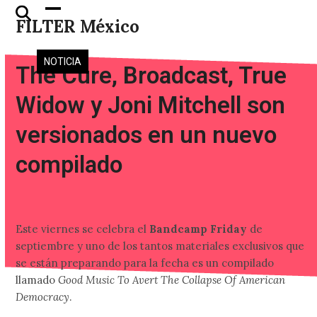
Skip
Open
Close
FILTER México
to
mobile
mobile
content
menu
menu
NOTICIA
The Cure, Broadcast, True
Widow y Joni Mitchell son
versionados en un nuevo
compilado
Este viernes se celebra el
Bandcamp Friday
de
septiembre y uno de los tantos materiales exclusivos que
se están preparando para la fecha es un compilado
llamado
Good Music To Avert The Collapse Of American
Democracy
.