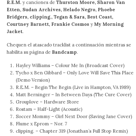
R.E.M.
y canciones de
Thurston Moore, Sharon Van
Etten, Sudan Archives, Helado Negro, Phoebe
Bridgers, clipping., Tegan & Sara, Best Coast,
Courtney Barnett, Frankie Cosmos
y
My Morning
Jacket
.
Chequen el atascado tracklist a continuación mientras se
habilita su página de
Bandcamp
.
Hayley Williams – Colour Me In (Broadcast Cover)
Tycho x Ben Gibbard – Only Love Will Save This Place
(Demo Version)
R.E.M. – Begin The Begin (Live in Hampton, VA 1989)
Matt Berninger – In Between Days (The Cure Cover)
Grouplove – Hardware Store
Rostam – Half-Light (Acoustic)
Soccer Mommy – Girl Next Door (Saving Jane Cover)
Flume x Eprom – Nor. 7
clipping. – Chapter 319 (Jonathan’s Full Stop Remix)