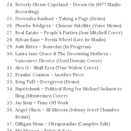
Beverly Glenn-Copeland – Dream On (1977 Studio
Recording)
Devendra Banhart – Taking a Page (Demo)
Phoebe Bridgers – Chinese Satellite (Voice Memo)
Real Estate – People’s Parties (Joni Mitchell Cover)
Sylvan Esso – Ferris Wheel (Live In-Studio)
Josh Ritter – Someday (In Progress)
Laura Jane Grace & The Devouring Mothers –
Vancouver Divorce (Gord Downie Cover)
Alex G – Skull Eyes (True Widow Cover)
Frankie Cosmos – Another Piece
King Tuff – Evergreen (Demo)
Superchunk – Political Song for Michael Jackson to
Sing (Minutemen Cover)
Jay Som – Time Off Work
Angel Olsen – All Mirrors (Johnny Jewel Chamber
Remix)
Gilligan Moss – Ultraparadíso (Campfire Edit)
Bhi Bhiman – Takin’ It Easy