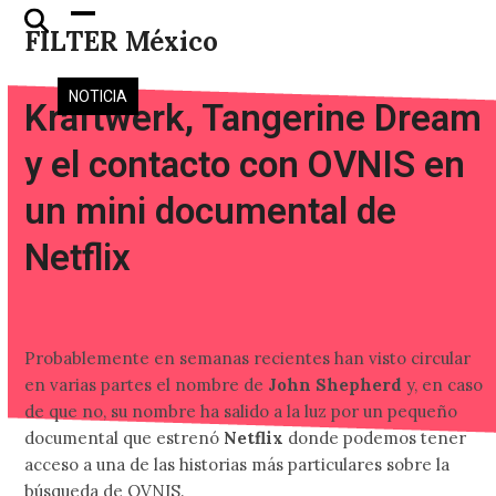
Skip
Open
Close
FILTER México
to
mobile
mobile
content
menu
menu
NOTICIA
Kraftwerk, Tangerine Dream
y el contacto con OVNIS en
un mini documental de
Netflix
Probablemente en semanas recientes han visto circular
en varias partes el nombre de
John Shepherd
y, en caso
de que no, su nombre ha salido a la luz por un pequeño
documental que estrenó
Netflix
donde podemos tener
acceso a una de las historias más particulares sobre la
búsqueda de OVNIS.