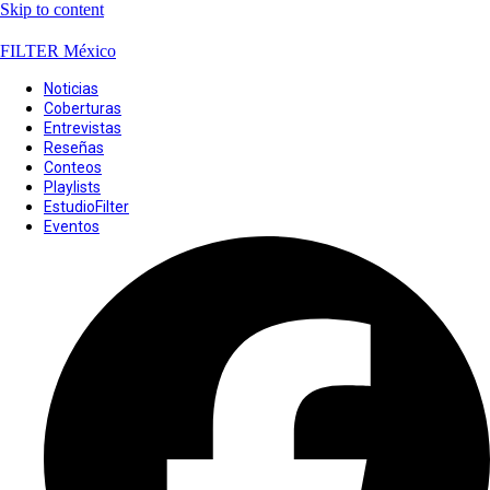
Skip to content
FILTER México
Noticias
Coberturas
Entrevistas
Reseñas
Conteos
Playlists
EstudioFilter
Eventos