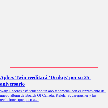
Aphex Twin reeditará ‘Drukqs’ por su 25°
aniversario
Warp Records está teniendo un año fenomenal con el lanzamiento del
nuevo álbum de Boards Of Canada, Kelela, Squarepusher y las
reediciones que poco a…