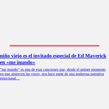
niño viejo es el invitado especial de Ed Maverick
en «me inundo»
"me inundo" es una de esas canciones que, desde el primer momento
en que aparecen las voces, nos hace parte de una poderosa narrativa
emocional…