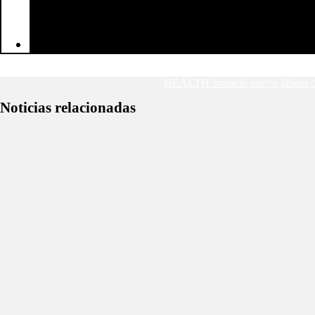
#FILTERPlaylist Jet Nebula
HEALTH anunció nuevo álbum co
Noticias relacionadas