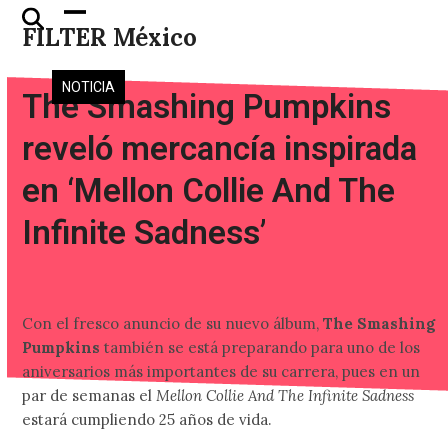
Skip
Open
Close
FILTER México
to
mobile
mobile
content
menu
menu
NOTICIA
The Smashing Pumpkins
reveló mercancía inspirada
en ‘Mellon Collie And The
Infinite Sadness’
Con el fresco anuncio de su nuevo álbum,
The Smashing
Pumpkins
también se está preparando para uno de los
aniversarios más importantes de su carrera, pues en un
par de semanas el
Mellon Collie And The Infinite Sadness
estará cumpliendo 25 años de vida.