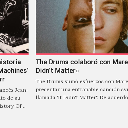
istoria
The Drums colaboró con Mareu
‘Machines’
Didn’t Matter»
rr
The Drums sumó esfuerzos con Mare
presentar una entrañable canción sy
rancés Jean-
llamada 'It Didn't Matter". De acuerd
nto de su
Jonny Pierce, esta es el primer…
istory Of