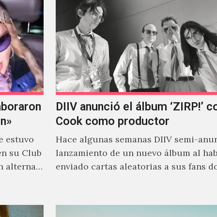
aboraron
DIIV anunció el álbum ‘ZIRP!’ c
on»
Cook como productor
e estuvo
Hace algunas semanas DIIV semi-anun
en su Club
lanzamiento de un nuevo álbum al ha
n alterna
enviado cartas aleatorias a sus fans 
venía el nombre de 'ZIRP!'…