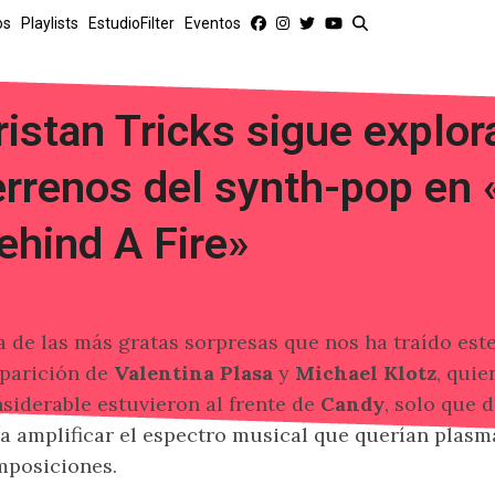
os
Playlists
EstudioFilter
Eventos
ristan Tricks sigue explor
errenos del synth-pop en 
ehind A Fire»
 de las más gratas sorpresas que nos ha traído este
parición de
Valentina Plasa
y
Michael Klotz
, qui
siderable estuvieron al frente de
Candy
, solo que 
a amplificar el espectro musical que querían plasm
posiciones.