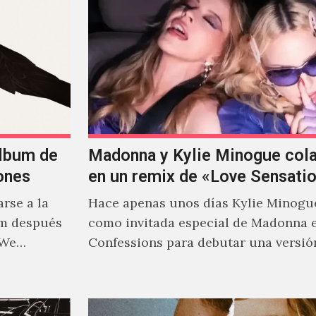
álbum de
Madonna y Kylie Minogue col
ones
en un remix de «Love Sensati
rse a la
Hace apenas unos días Kylie Minogu
um después
como invitada especial de Madonna 
 We…
Confessions para debutar una versió
de "Love Sensation", canción…