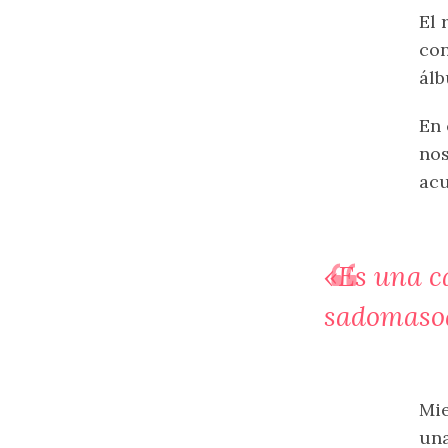
El 
con
álb
En 
nos
ac
«Es una c
sadomasoqu
Mie
una