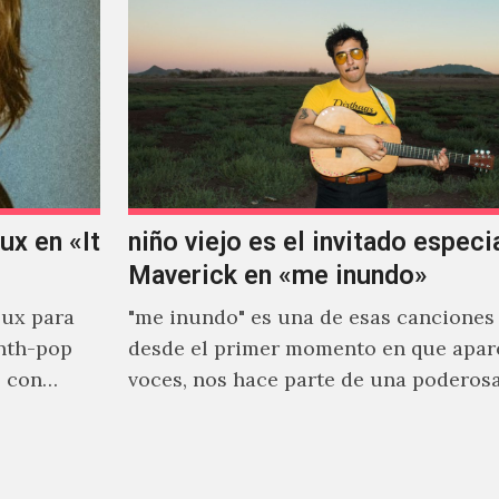
x en «It
niño viejo es el invitado especi
Maverick en «me inundo»
ux para
"me inundo" es una de esas canciones
nth-pop
desde el primer momento en que apar
o con
voces, nos hace parte de una poderos
narrativa emocional…