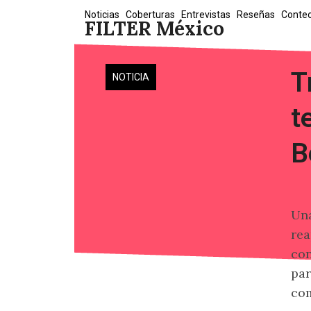
Skip
Noticias
Coberturas
Entrevistas
Reseñas
Conte
FILTER México
to
content
T
NOTICIA
t
B
Una
rea
con
par
com