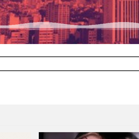
e’, su álbum sorpresa
#FILTERPlaylist Felix Cartal