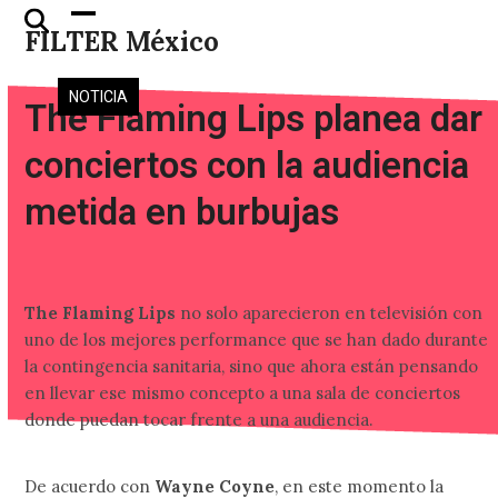
Skip
Open
Close
FILTER México
to
mobile
mobile
content
menu
menu
NOTICIA
The Flaming Lips planea dar
conciertos con la audiencia
metida en burbujas
The Flaming Lips
no solo aparecieron en televisión con
uno de los mejores performance que se han dado durante
la contingencia sanitaria, sino que ahora están pensando
en llevar ese mismo concepto a una sala de conciertos
donde puedan tocar frente a una audiencia.
De acuerdo con
Wayne Coyne
, en este momento la