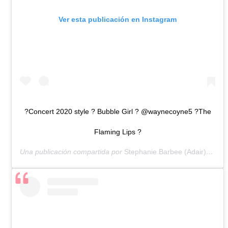
Ver esta publicación en Instagram
?Concert 2020 style ? Bubble Girl ? @waynecoyne5 ?The
Flaming Lips ?
Una publicación compartida por
Stephanie Barbee (Adair)?
(@ste