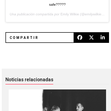
safe?????
Una publicación compartida por
Emily Wilkie
(@emilywilkiee) el
Iggy Pop, St. Vincent y Dave Grohl le rendirán tributo a D
Lost In The Hills: El nuevo play
Noticias relacionadas