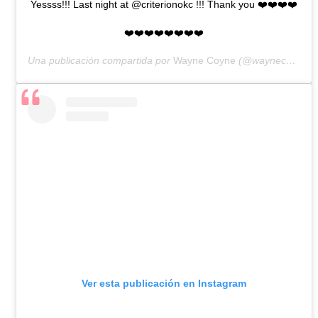
Yessss!!! Last night at @criterionokc !!! Thank you ❤️❤️❤️❤️
❤️❤️❤️❤️❤️❤️❤️❤️
Una publicación compartida por
Wayne Coyne
(@waynecoyne5) el
Ver esta publicación en Instagram