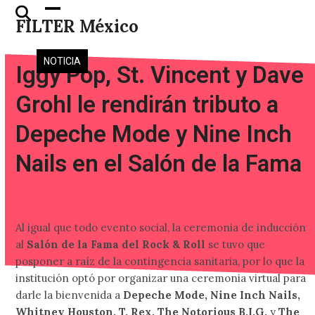
Skip
Open
Close
FILTER México
to
mobile
mobile
content
menu
menu
NOTICIA
Iggy Pop, St. Vincent y Dave
Grohl le rendirán tributo a
Depeche Mode y Nine Inch
Nails en el Salón de la Fama
Al igual que todo evento social, la ceremonia de inducción
al
Salón de la Fama del Rock & Roll
se tuvo que
posponer a raíz de la contingencia sanitaria, por lo que la
institución optó por organizar una ceremonia virtual para
darle la bienvenida a
Depeche Mode, Nine Inch Nails,
Whitney Houston, T. Rex, The Notorious B.I.G.
y
The