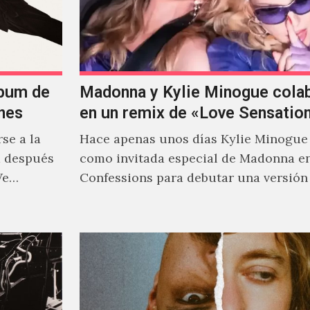
lbum de
Madonna y Kylie Minogue cola
nes
en un remix de «Love Sensatio
se a la
Hace apenas unos días Kylie Minogue
m después
como invitada especial de Madonna e
We…
Confessions para debutar una versión
de "Love Sensation", canción…