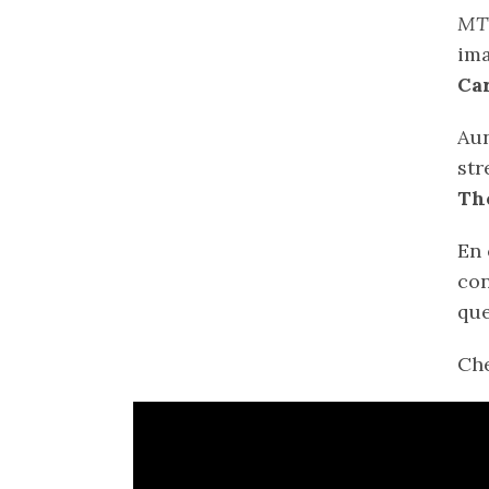
MT
ima
Ca
Aun
str
Th
En 
co
que
Che