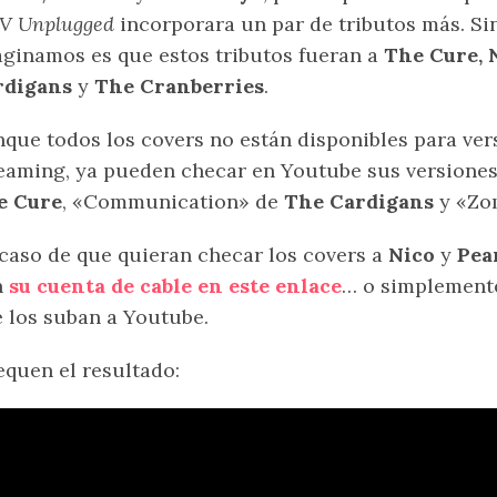
V Unplugged
incorporara un par de tributos más. Si
ginamos es que estos tributos fueran a
The Cure, N
rdigans
y
The Cranberries
.
que todos los covers no están disponibles para ver
eaming, ya pueden checar en Youtube sus versiones
e Cure
, «Communication» de
The Cardigans
y «Zo
caso de que quieran checar los covers a
Nico
y
Pea
n
su cuenta de cable en este enlace
… o simplemente
 los suban a Youtube.
quen el resultado: