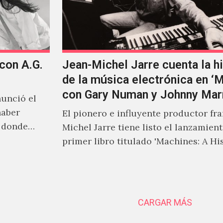
 con A.G.
Jean-Michel Jarre cuenta la hi
de la música electrónica en ‘
con Gary Numan y Johnny Mar
unció el
haber
El pionero e influyente productor fr
s donde
Michel Jarre tiene listo el lanzamien
primer libro titulado 'Machines: A Hi
Electronic Music', donde explora…
CARGAR MÁS