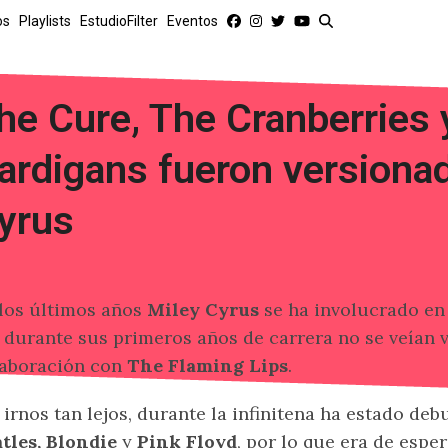
os
Playlists
EstudioFilter
Eventos
he Cure, The Cranberries 
ardigans fueron versiona
yrus
los últimos años
Miley Cyrus
se ha involucrado en 
 durante sus primeros años de carrera no se veían ve
aboración con
The Flaming Lips
.
 irnos tan lejos, durante la infinitena ha estado de
tles, Blondie
y
Pink Floyd
, por lo que era de espe