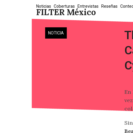
Skip
Noticias
Coberturas
Entrevistas
Reseñas
Conte
FILTER México
to
content
T
NOTICIA
C
C
En 
vez
col
Sin
Bea