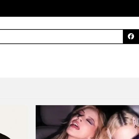
 nos acerca a su álbum debut con «Kusanagi»