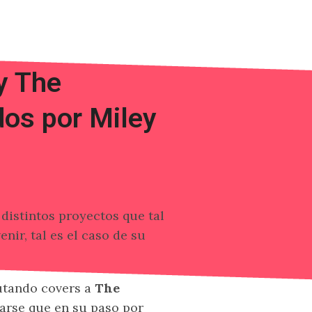
y The
dos por Miley
distintos proyectos que tal
nir, tal es el caso de su
butando covers a
The
rarse que en su paso por