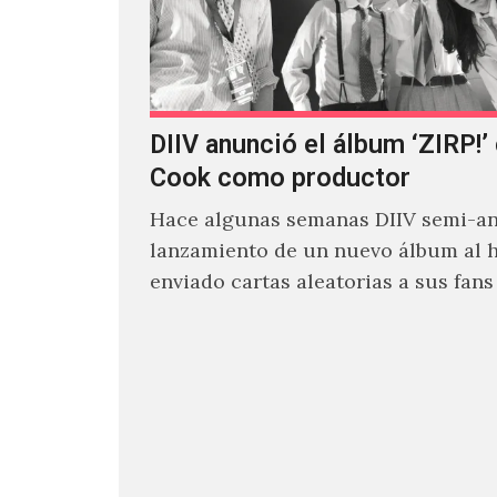
DIIV anunció el álbum ‘ZIRP!’
Cook como productor
Hace algunas semanas DIIV semi-an
lanzamiento de un nuevo álbum al 
enviado cartas aleatorias a sus fan
venía el nombre de 'ZIRP!'…