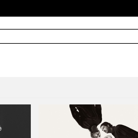
tos de la semana
El noruego Sturle Dagsland