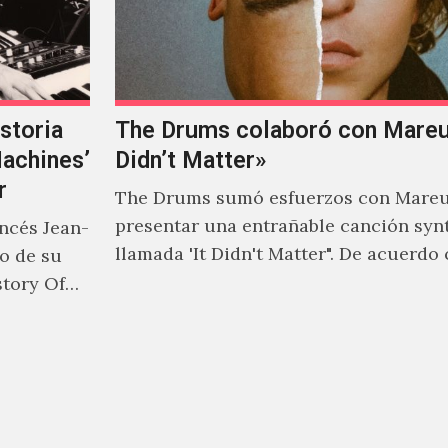
storia
The Drums colaboró con Mareux
Machines’
Didn’t Matter»
r
The Drums sumó esfuerzos con Mareu
presentar una entrañable canción syn
ancés Jean-
llamada 'It Didn't Matter". De acuerdo
to de su
Jonny Pierce, esta es el primer…
story Of