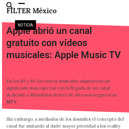
Skip
Open
Close
FILTER México
to
mobile
mobile
content
menu
menu
NOTICIA
Apple abrió un canal
gratuito con vídeos
musicales: Apple Music TV
En los 80 y 90, los vídeos musicales adquirieron un
significado más especial con la llegada de un canal
dedicado a difundirlos dentro de diversos segmentos:
MTV
.
Sin embargo, a mediados de los dosmiles el concepto del
canal fue mutando al darle mayor prioridad a los reality