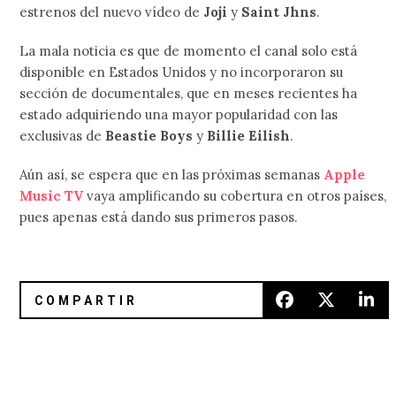
estrenos del nuevo vídeo de
Joji
y
Saint Jhns
.
La mala noticia es que de momento el canal solo está
disponible en Estados Unidos y no incorporaron su
sección de documentales, que en meses recientes ha
estado adquiriendo una mayor popularidad con las
exclusivas de
Beastie Boys
y
Billie Eilish
.
Aún así, se espera que en las próximas semanas
Apple
Music TV
vaya amplificando su cobertura en otros países,
pues apenas está dando sus primeros pasos.
El noruego Sturle Dagsland nos acerca a su álbum debut c
Slash Magazine: Descarguen las 