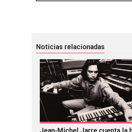
Prado y Erihka presentan “By My Side
Noticias relacionadas
Jean-Michel Jarre cuenta la h