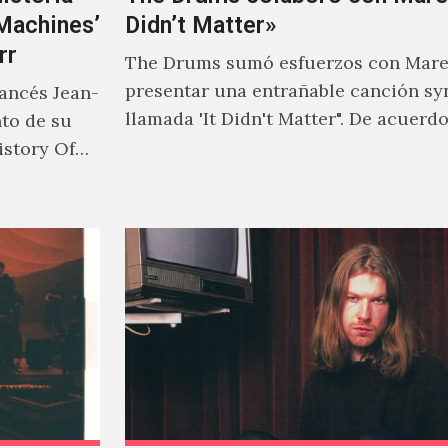
‘Machines’
Didn’t Matter»
rr
The Drums sumó esfuerzos con Mare
presentar una entrañable canción sy
rancés Jean-
llamada 'It Didn't Matter". De acuerd
nto de su
Jonny Pierce, esta es el primer…
istory Of