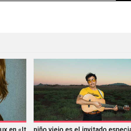
n nuevo cortometraje sobre el cambio climático
x en «It
niño viejo es el invitado especi