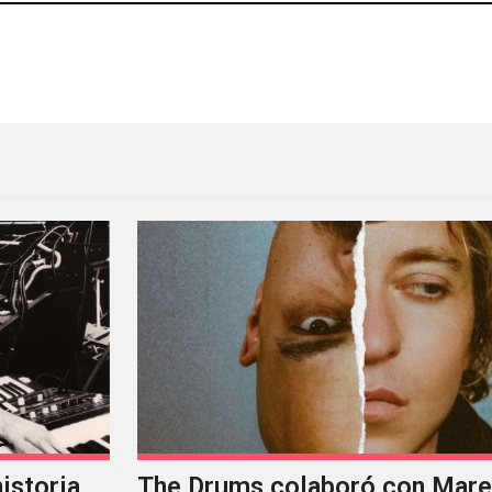
”, un hermoso tema lleno de dinámicas
Massive Attack compartió u
istoria
The Drums colaboró con Mareu