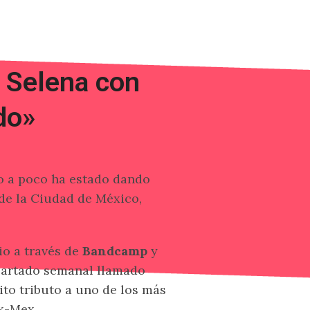
a Selena con
do»
o a poco ha estado dando
de la Ciudad de México,
io a través de
Bandcamp
y
partado semanal llamado
ito tributo a uno de los más
ex-Mex.