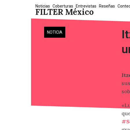
Skip
Noticias
Coberturas
Entrevistas
Reseñas
Conte
FILTER México
to
content
I
NOTICIA
u
Itz
sus
sob
«Lu
que
#S
gra