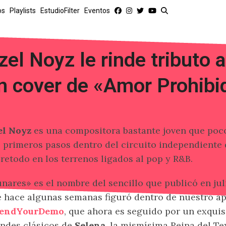
os
Playlists
EstudioFilter
Eventos
tzel Noyz le rinde tributo 
n cover de «Amor Prohibi
el Noyz
es una compositora bastante joven que poc
 primeros pasos dentro del circuito independiente 
retodo en los terrenos ligados al pop y R&B.
nares» es el nombre del sencillo que publicó en jul
 hace algunas semanas figuró dentro de nuestro a
endYourDemo
, que ahora es seguido por un exquis
ndes clásicos de
Selena
, la mismísima Reina del T