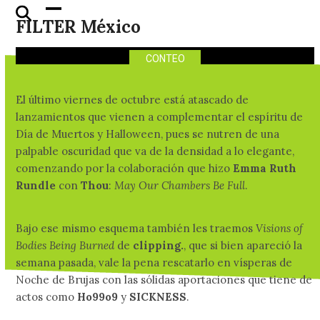
15 discos nuevos para el
Skip
Open
Close
FILTER México
fin de semana
to
mobile
mobile
content
menu
menu
CONTEO
El último viernes de octubre está atascado de
lanzamientos que vienen a complementar el espíritu de
Día de Muertos y Halloween, pues se nutren de una
palpable oscuridad que va de la densidad a lo elegante,
comenzando por la colaboración que hizo
Emma Ruth
Rundle
con
Thou
:
May Our Chambers Be Full
.
Bajo ese mismo esquema también les traemos
Visions of
Bodies Being Burned
de
clipping.
, que si bien apareció la
semana pasada, vale la pena rescatarlo en vísperas de
Noche de Brujas con las sólidas aportaciones que tiene de
actos como
Ho99o9
y
SICKNESS
.