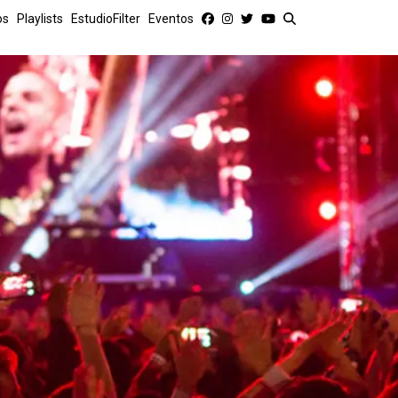
os
Playlists
EstudioFilter
Eventos