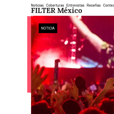
Skip
Noticias
Coberturas
Entrevistas
Reseñas
Conte
FILTER México
to
content
NOTICIA