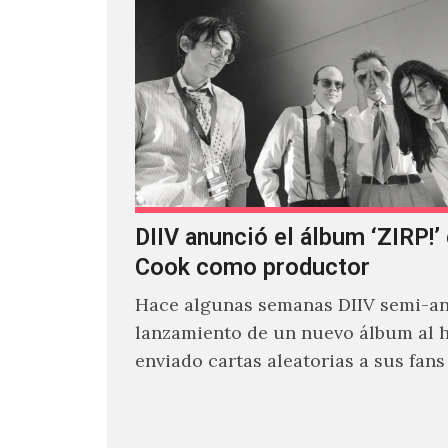
DIIV anunció el álbum ‘ZIRP!’
Cook como productor
Hace algunas semanas DIIV semi-an
lanzamiento de un nuevo álbum al 
enviado cartas aleatorias a sus fan
venía el nombre de 'ZIRP!'…