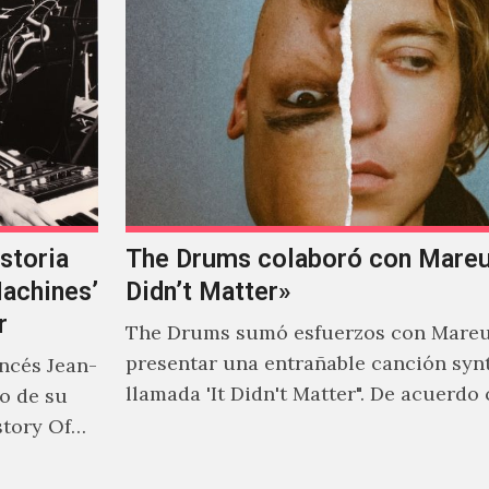
storia
The Drums colaboró con Mareux
Machines’
Didn’t Matter»
r
The Drums sumó esfuerzos con Mareu
presentar una entrañable canción syn
ancés Jean-
llamada 'It Didn't Matter". De acuerdo
to de su
Jonny Pierce, esta es el primer…
story Of