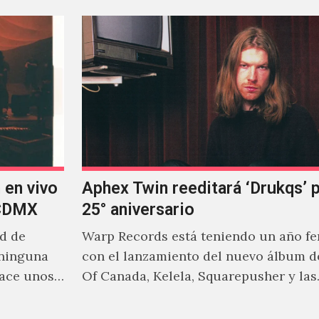
 en vivo
Aphex Twin reeditará ‘Drukqs’ 
 CDMX
25° aniversario
ad de
Warp Records está teniendo un año f
 ninguna
con el lanzamiento del nuevo álbum d
hace unos
Of Canada, Kelela, Squarepusher y las
reediciones que poco a…