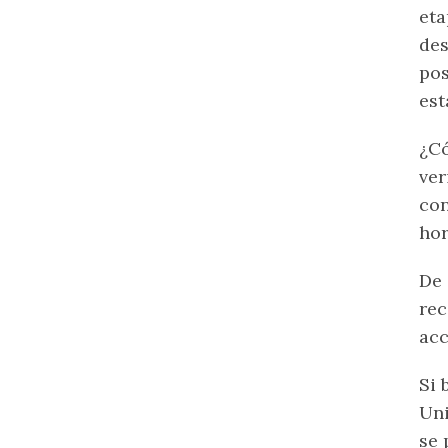
eta
des
pos
est
¿Có
ver
con
hor
De 
rec
acc
Si 
Uni
se 