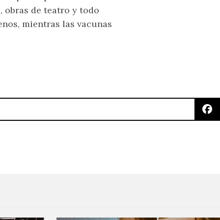
, obras de teatro y todo
enos, mientras las vacunas
eco de la intensidad de «Romanov» en su nuevo víd