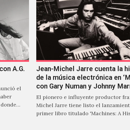
 con A.G.
Jean-Michel Jarre cuenta la hi
de la música electrónica en ‘
con Gary Numan y Johnny Mar
unció el
haber
El pionero e influyente productor fr
s donde
Michel Jarre tiene listo el lanzamien
primer libro titulado 'Machines: A Hi
Electronic Music', donde explora…