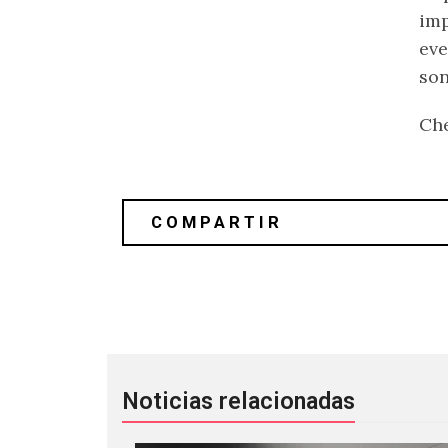
imp
eve
son
Che
Toro Y Moi publicó un álbum sorpr
Noticias relacionadas