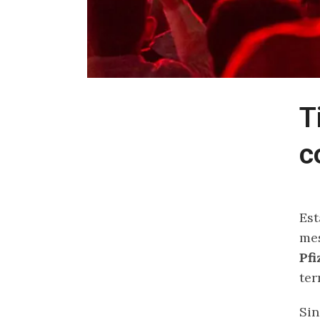
T
c
Est
mes
Pfi
ter
Sin