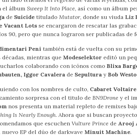
n el álbum
Sweep It Into Place
, así como un álbum pe
ga
de
Suicide
titulado
Mutator
, donde su viuda
Liz
e Vacant Lots
se encargaron de rescatar las graba
los 90, pero que nunca lograron ser publicadas de f
dimentari Peni
también está de vuelta con su pri
 décadas, mientras que
Modeselektor
editó un pe
cucharlos colaborando con icónos como
Blixa Barg
ubauten, Iggor Cavalera
de
Sepultura
y
Bob West
uiendo con los nombres de culto,
Cabaret Voltair
zamiento sorpresa con el titulo de
BN9Drone
y el i
om
nos presenta un material repleto de remixes ba
hing Is Nearly Enough
. Ahora que si buscan proyecto
comendamos que escuchen
Vulture Prince
de
Arooj 
l nuevo EP del dúo de darkwave
Minuit Machine
.