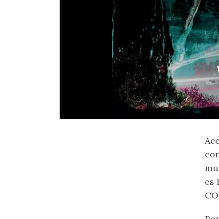
Ace
con
muc
es 
CO
Por