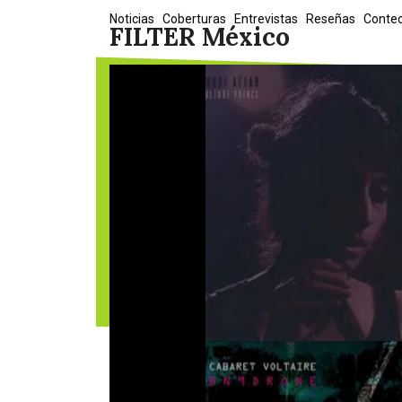
Skip
Noticias
Coberturas
Entrevistas
Reseñas
Conte
FILTER México
to
content