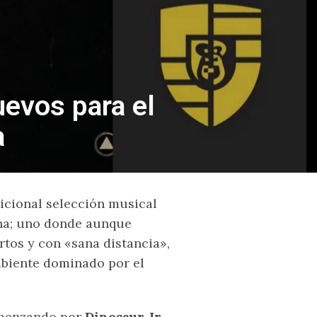
evos para el
a
dicional selección musical
ana; uno donde aunque
tos y con «sana distancia»,
mbiente dominado por el
comenzando por
Dinosaur Jr.