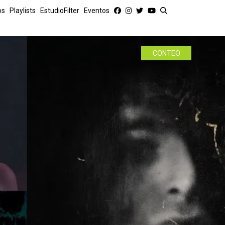
os
Playlists
EstudioFilter
Eventos
CONTEO