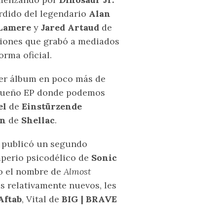
rdido del legendario
Alan
 Lamere
y
Jared Artaud
de
ciones que grabó a mediados
orma oficial.
mer álbum en poco más de
queño EP donde podemos
el
de
Einstürzende
on
de
Shellac
.
e
publicó un segundo
mperio psicodélico de
Sonic
jo el nombre de
Almost
s relativamente nuevos, les
Aftab
, Vital de
BIG | BRAVE