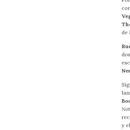
co
Ve
Th
de 
Ru
dos
es
Ne
Sig
lan
Bo
Not
re
y e