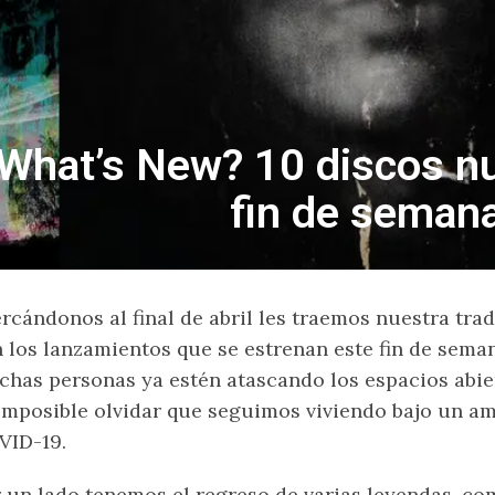
What’s New? 10 discos nu
fin de seman
rcándonos al final de abril les traemos nuestra tra
 los lanzamientos que se estrenan este fin de sem
has personas ya estén atascando los espacios abier
imposible olvidar que seguimos viviendo bajo un a
VID-19.
 un lado tenemos el regreso de varias leyendas, 