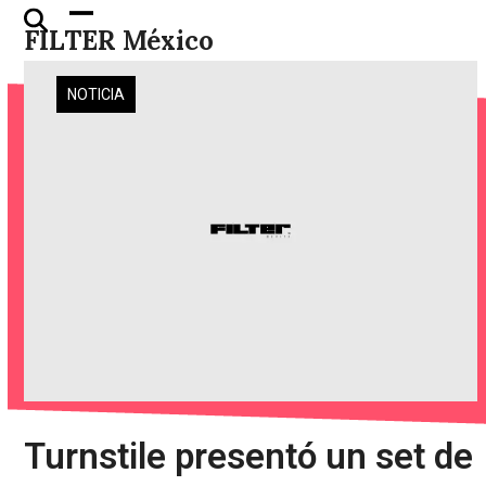
Skip
Open
Close
FILTER México
to
mobile
mobile
content
menu
menu
NOTICIA
Turnstile presentó un set de