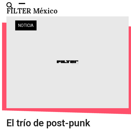
Skip
Open
Close
FILTER México
to
mobile
mobile
content
menu
menu
NOTICIA
El trío de post-punk