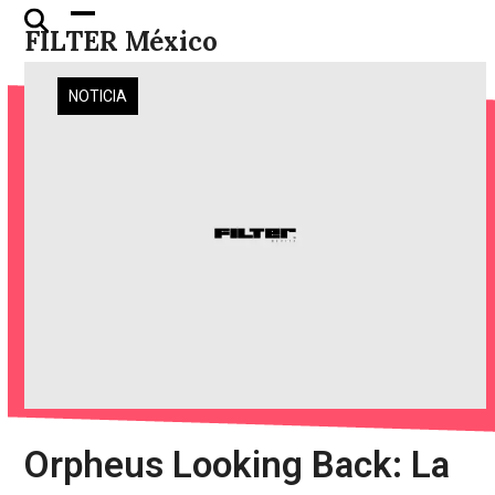
Skip
Open
Close
FILTER México
to
mobile
mobile
content
menu
menu
NOTICIA
Orpheus Looking Back: La