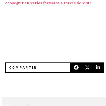
conseguir en varios formatos a través de Mute
.
Orpheus Looking Back: La faceta más íntima y cautivante
The Jesus And Mary Chain compar