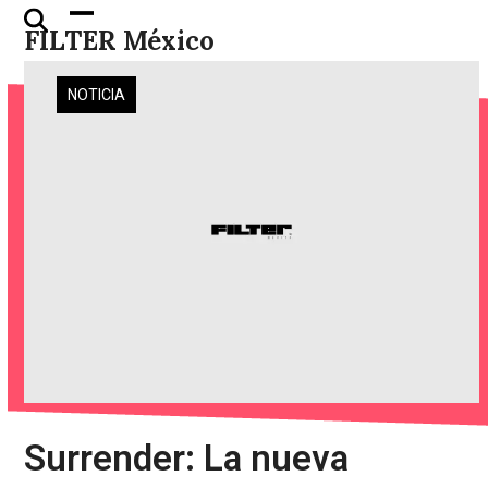
Skip
Open
Close
FILTER México
to
mobile
mobile
content
menu
menu
NOTICIA
Surrender: La nueva