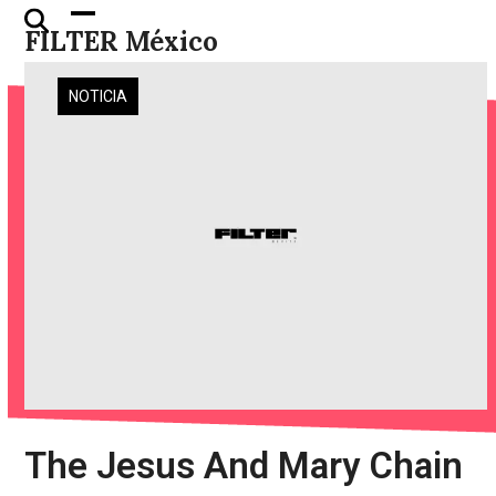
Skip
Open
Close
FILTER México
to
mobile
mobile
content
menu
menu
NOTICIA
The Jesus And Mary Chain