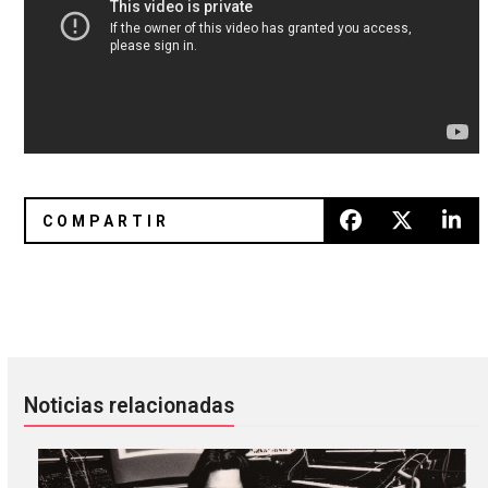
Surrender: La nueva retrospectiva de Suicide con material
Boy Harsher estrenó el vídeo 
Noticias relacionadas