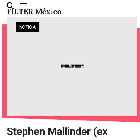
Skip
Open
Close
FILTER México
to
mobile
mobile
content
menu
menu
NOTICIA
Stephen Mallinder (ex