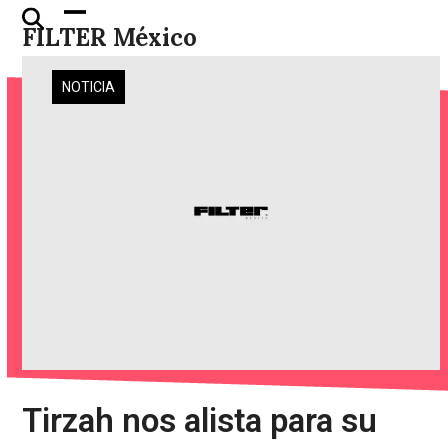
Skip
Open
Close
FILTER México
to
mobile
mobile
content
menu
menu
NOTICIA
Tirzah nos alista para su