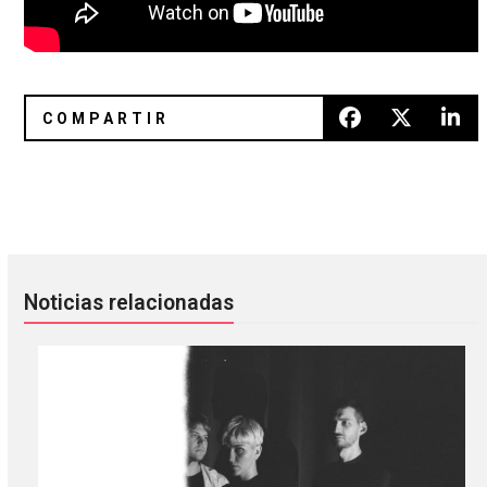
Rina Sawayama anunció su nuevo álbum con «This Hell»
What’s new? 15 discos nuevos pa
Noticias relacionadas