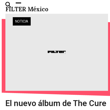
Skip
Open
Close
FILTER México
to
mobile
mobile
content
menu
menu
NOTICIA
El nuevo álbum de The Cure