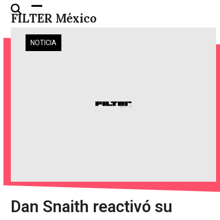
Skip
Open
Close
FILTER México
to
mobile
mobile
content
menu
menu
NOTICIA
Dan Snaith reactivó su