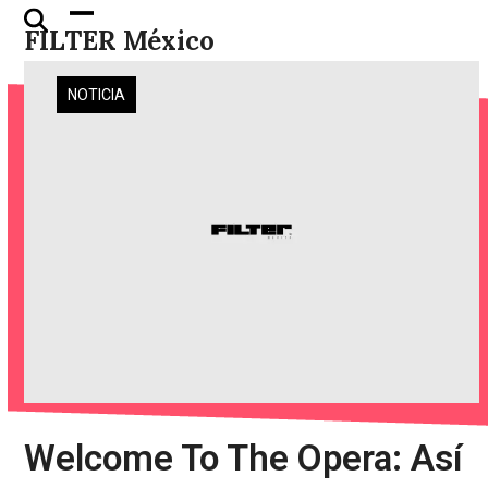
Skip
Open
Close
FILTER México
to
mobile
mobile
content
menu
menu
NOTICIA
Welcome To The Opera: Así