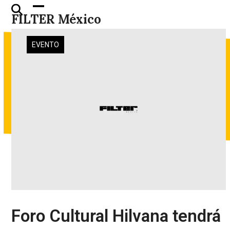
Skip
Open
Close
FILTER México
to
mobile
mobile
content
menu
menu
EVENTO
Foro Cultural Hilvana tendrá