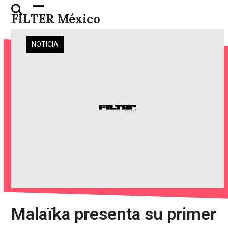
Skip
Open
Close
FILTER México
to
mobile
mobile
content
menu
menu
NOTICIA
Malaïka presenta su primer