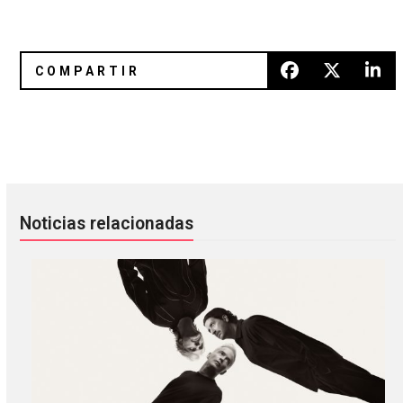
$olar y Mi$ha lanza “Egoismo Sano”
Ruth Radelet: El empoderamien
Noticias relacionadas