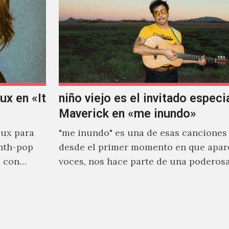
x en «It
niño viejo es el invitado especi
Maverick en «me inundo»
ux para
"me inundo" es una de esas canciones
nth-pop
desde el primer momento en que apar
o con
voces, nos hace parte de una poderos
narrativa emocional…