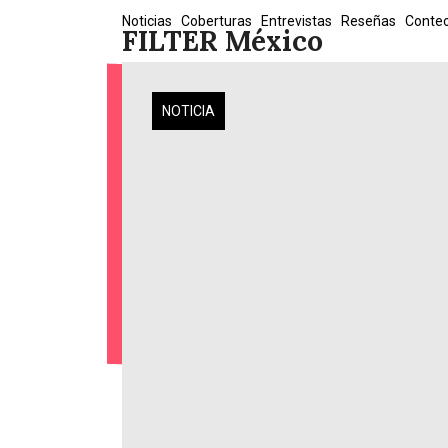
Skip
Noticias
Coberturas
Entrevistas
Reseñas
Conte
FILTER México
to
content
NOTICIA