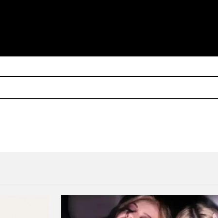
Shygirl estrenó “Come For M