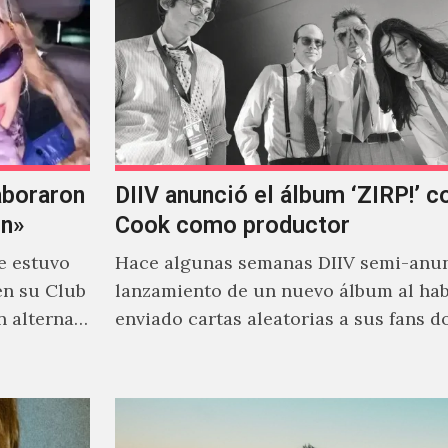
aboraron
DIIV anunció el álbum ‘ZIRP!’ c
on»
Cook como productor
e estuvo
Hace algunas semanas DIIV semi-anun
en su Club
lanzamiento de un nuevo álbum al ha
n alterna
enviado cartas aleatorias a sus fans 
venía el nombre de 'ZIRP!'…