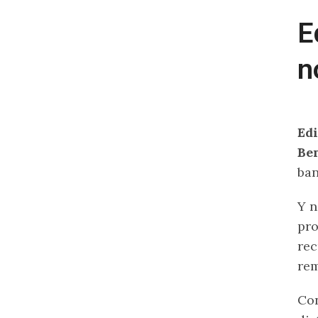
E
n
Ed
Be
ban
Y n
pro
rec
rem
Con