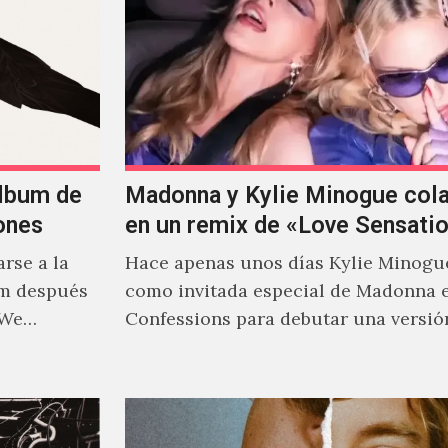
álbum de
Madonna y Kylie Minogue col
ones
en un remix de «Love Sensati
rse a la
Hace apenas unos días Kylie Minogu
um después
como invitada especial de Madonna 
 We…
Confessions para debutar una versió
de "Love Sensation", canción…