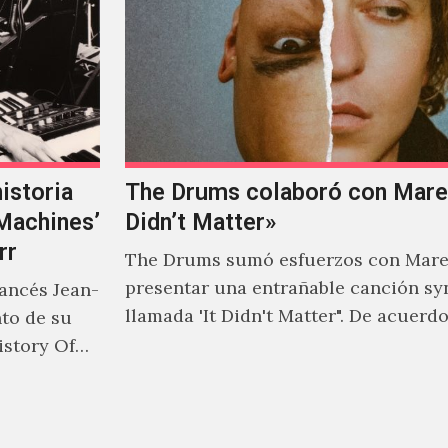
istoria
The Drums colaboró con Mareu
‘Machines’
Didn’t Matter»
rr
The Drums sumó esfuerzos con Mare
presentar una entrañable canción sy
rancés Jean-
llamada 'It Didn't Matter". De acuerd
nto de su
Jonny Pierce, esta es el primer…
istory Of