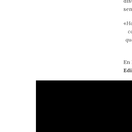
dis
sen
«
Ha
c
qu
En 
Edi